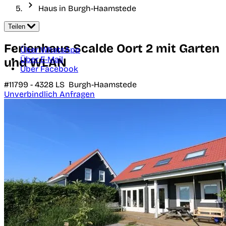
Haus in Burgh-Haamstede
Teilen
Ferienhaus Scalde Oort 2 mit Garten
Über WhatsApp
Über E-Mail
und WLAN
Über Facebook
#11799 -
4328 LS
Burgh-Haamstede
Unverbindlich Anfragen