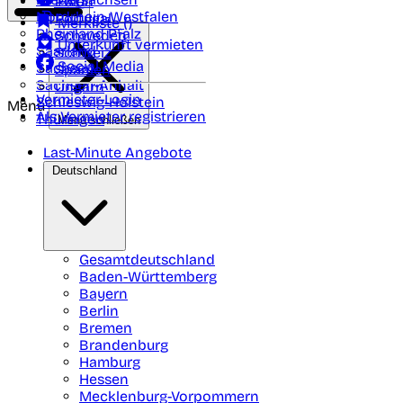
Polen
FAQ
Nordrhein-Westfalen
Portugal
Merkliste (
)
Rheinland Pfalz
Schweden
Unterkunft vermieten
Saarland
Schweiz
Social Media
Sachsen
Spanien
Sachsen-Anhalt
Ungarn
Vermieter-Login
Schleswig-Holstein
Menü
Als Vermieter registrieren
Thüringen
Menü schließen
Last-Minute Angebote
Deutschland
Gesamtdeutschland
Baden-Württemberg
Bayern
Berlin
Bremen
Brandenburg
Hamburg
Hessen
Mecklenburg-Vorpommern