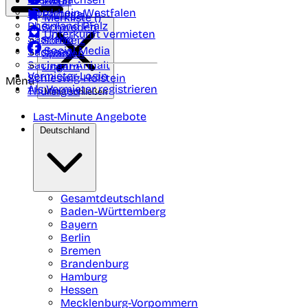
Polen
FAQ
Nordrhein-Westfalen
Portugal
Merkliste (
)
Rheinland Pfalz
Schweden
Unterkunft vermieten
Saarland
Schweiz
Social Media
Sachsen
Spanien
Sachsen-Anhalt
Ungarn
Vermieter-Login
Schleswig-Holstein
Menü
Als Vermieter registrieren
Thüringen
Menü schließen
Last-Minute Angebote
Deutschland
Gesamtdeutschland
Baden-Württemberg
Bayern
Berlin
Bremen
Brandenburg
Hamburg
Hessen
Mecklenburg-Vorpommern