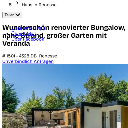
Haus in Renesse
Teilen
Wunderschön renovierter Bungalow,
Über WhatsApp
Über E-Mail
nahe Strand, großer Garten mit
Über Facebook
Veranda
#11501 -
4325 DB
Renesse
Unverbindlich Anfragen