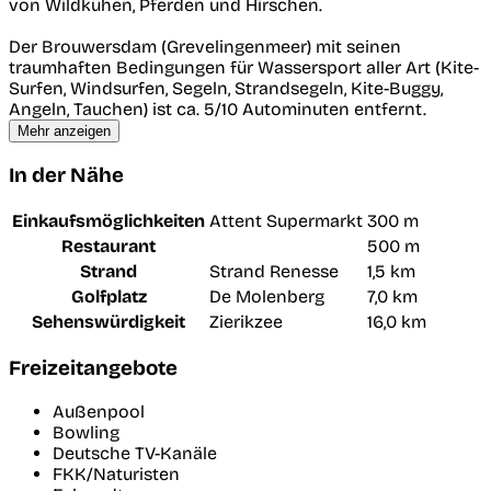
von Wildkühen, Pferden und Hirschen.
Der Brouwersdam (Grevelingenmeer) mit seinen
traumhaften Bedingungen für Wassersport aller Art (Kite-
Surfen, Windsurfen, Segeln, Strandsegeln, Kite-Buggy,
Angeln, Tauchen) ist ca. 5/10 Autominuten entfernt.
Mehr anzeigen
In der Nähe
Einkaufsmöglichkeiten
Attent Supermarkt
300 m
Restaurant
500 m
Strand
Strand Renesse
1,5 km
Golfplatz
De Molenberg
7,0 km
Sehenswürdigkeit
Zierikzee
16,0 km
Freizeitangebote
Außenpool
Bowling
Deutsche TV-Kanäle
FKK/Naturisten