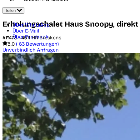
Teilen
Erholungschalet Haus Snoopy, direkt
Über WhatsApp
Über E-Mail
Über Facebook
#11478 -
4511 HR
Breskens
5.0
( 63 Bewertungen)
Unverbindlich Anfragen