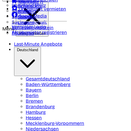
Portugal
Merkliste (
)
Rheinland Pfalz
Schweden
Unterkunft vermieten
Saarland
Schweiz
Social Media
Sachsen
Spanien
Sachsen-Anhalt
Ungarn
Vermieter-Login
Schleswig-Holstein
Menü
Als Vermieter registrieren
Thüringen
Menü schließen
Last-Minute Angebote
Deutschland
Gesamtdeutschland
Baden-Württemberg
Bayern
Berlin
Bremen
Brandenburg
Hamburg
Hessen
Mecklenburg-Vorpommern
Niedersachsen