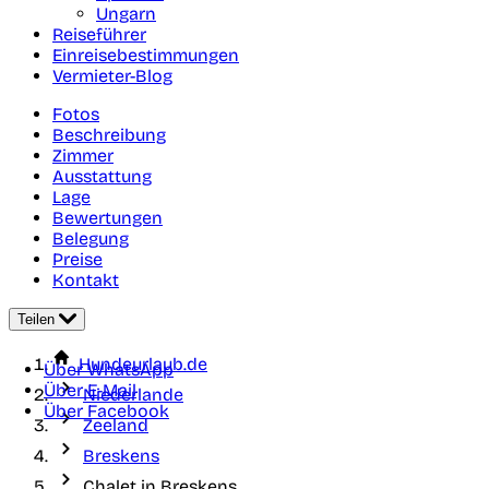
Ungarn
Reiseführer
Einreisebestimmungen
Vermieter-Blog
Fotos
Beschreibung
Zimmer
Ausstattung
Lage
Bewertungen
Belegung
Preise
Kontakt
Teilen
Hundeurlaub.de
Über WhatsApp
Über E-Mail
Niederlande
Über Facebook
Zeeland
Breskens
Chalet in Breskens