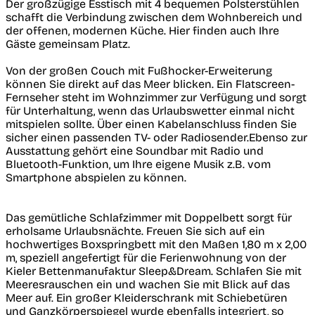
Der großzügige Esstisch mit 4 bequemen Polsterstühlen
schafft die Verbindung zwischen dem Wohnbereich und
der offenen, modernen Küche. Hier finden auch Ihre
Gäste gemeinsam Platz.
Von der großen Couch mit Fußhocker-Erweiterung
können Sie direkt auf das Meer blicken. Ein Flatscreen-
Fernseher steht im Wohnzimmer zur Verfügung und sorgt
für Unterhaltung, wenn das Urlaubswetter einmal nicht
mitspielen sollte. Über einen Kabelanschluss finden Sie
sicher einen passenden TV- oder Radiosender.Ebenso zur
Ausstattung gehört eine Soundbar mit Radio und
Bluetooth-Funktion, um Ihre eigene Musik z.B. vom
Smartphone abspielen zu können.
Das gemütliche Schlafzimmer mit Doppelbett sorgt für
erholsame Urlaubsnächte. Freuen Sie sich auf ein
hochwertiges Boxspringbett mit den Maßen 1,80 m x 2,00
m, speziell angefertigt für die Ferienwohnung von der
Kieler Bettenmanufaktur Sleep&Dream. Schlafen Sie mit
Meeresrauschen ein und wachen Sie mit Blick auf das
Meer auf. Ein großer Kleiderschrank mit Schiebetüren
und Ganzkörperspiegel wurde ebenfalls integriert, so