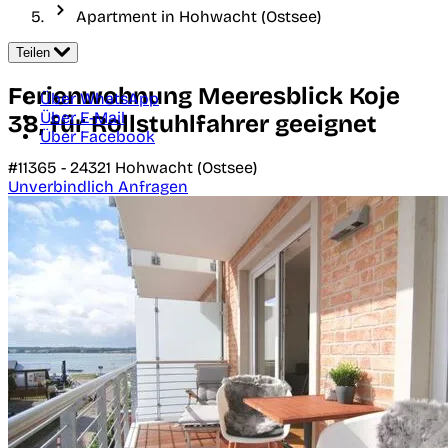
Apartment in Hohwacht (Ostsee)
Teilen
Ferienwohnung Meeresblick Koje
Über WhatsApp
Über E-Mail
38, für Rollstuhlfahrer geeignet
Über Facebook
#11365 -
24321
Hohwacht (Ostsee)
Unverbindlich Anfragen