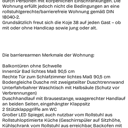
durch Personen mit körperlichen Einschränkungen. Die
Wohnung erfüllt jedoch nicht die Bedingungen an eine
rollstuhlgerechte/barrierefreie Wohnung gemäß DIN
18040-2.
Grundsätzlich freut sich die Koje 38 auf jeden Gast – ob
mit oder ohne Handicap sowie jung oder alt.
Die barrierearmen Merkmale der Wohnung:
Balkontüren ohne Schwelle
Innentür Bad lichtes Maß 90,5 cm
Rechte Tür zum Schlafzimmer lichtes Maß 90,5 cm
Bodengleiche Dusche mit zweigeteilter Duschtrennwand
Unterfahrbahrer Waschtisch mit Halbsäule (Schutz vor
Verbrennungen)
Duschhandlauf mit Brausestange, waagerechter Handlauf
an beiden Seiten, eingehängter Klappsitz
2 Stützklappgriffe am WC
Großer LED Spiegel, auch nutzbar vom Rollstuhl aus
Rollstuhloptimierte Küche (Geschirrspüler auf Sitzhöhe,
Kühlschrank vom Rollstuhl aus erreichbar, Backofen mit