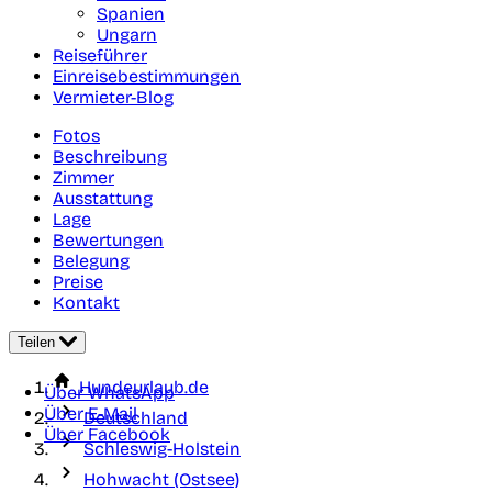
Spanien
Ungarn
Reiseführer
Einreisebestimmungen
Vermieter-Blog
Fotos
Beschreibung
Zimmer
Ausstattung
Lage
Bewertungen
Belegung
Preise
Kontakt
Teilen
Hundeurlaub.de
Über WhatsApp
Über E-Mail
Deutschland
Über Facebook
Schleswig-Holstein
Hohwacht (Ostsee)