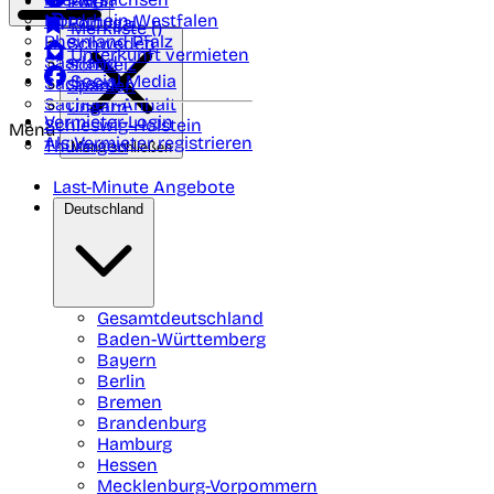
Polen
FAQ
Nordrhein-Westfalen
Portugal
Merkliste (
)
Rheinland Pfalz
Schweden
Unterkunft vermieten
Saarland
Schweiz
Social Media
Sachsen
Spanien
Sachsen-Anhalt
Ungarn
Vermieter-Login
Schleswig-Holstein
Menü
Als Vermieter registrieren
Thüringen
Menü schließen
Last-Minute Angebote
Deutschland
Gesamtdeutschland
Baden-Württemberg
Bayern
Berlin
Bremen
Brandenburg
Hamburg
Hessen
Mecklenburg-Vorpommern