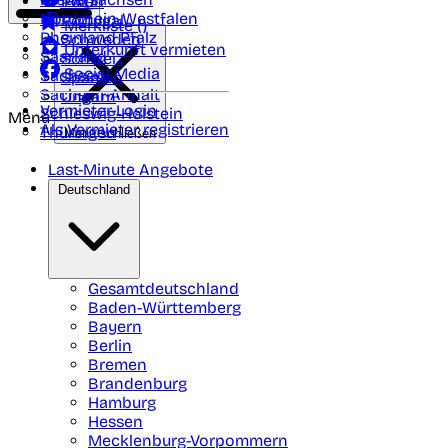
Polen
FAQ
Nordrhein-Westfalen
Portugal
Merkliste (
)
Rheinland Pfalz
Schweden
Unterkunft vermieten
Saarland
Schweiz
Social Media
Sachsen
Spanien
Sachsen-Anhalt
Ungarn
Vermieter-Login
Schleswig-Holstein
Menü
Als Vermieter registrieren
Thüringen
Menü schließen
Last-Minute Angebote
Deutschland
Gesamtdeutschland
Baden-Württemberg
Bayern
Berlin
Bremen
Brandenburg
Hamburg
Hessen
Mecklenburg-Vorpommern