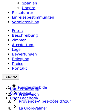
Spanien
Ungarn
Reiseführer
Einreisebestimmungen
Vermieter-Blog
Fotos
Beschreibung
Zimmer
Ausstattung
Lage
Bewertungen
Belegung
Preise
Kontakt
Teilen
Hundeurlaub.de
Über WhatsApp
Über E-Mail
Frankreich
Über Facebook
Provence-Alpes-Côte d’Azur
La Croix-Valmer