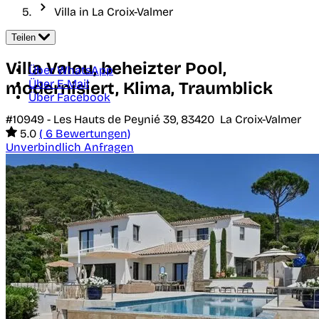
Villa in La Croix-Valmer
Teilen
Villa Valou, beheizter Pool,
Über WhatsApp
Über E-Mail
modernisiert, Klima, Traumblick
Über Facebook
#10949 -
Les Hauts de Peynié 39,
83420
La Croix-Valmer
5.0
( 6 Bewertungen)
Unverbindlich Anfragen