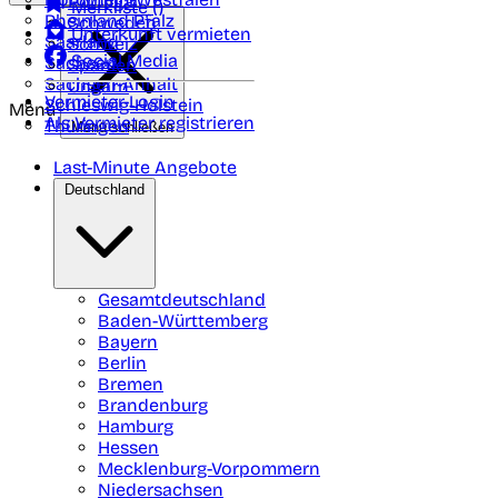
Portugal
Merkliste (
)
Rheinland Pfalz
Schweden
Unterkunft vermieten
Saarland
Schweiz
Social Media
Sachsen
Spanien
Sachsen-Anhalt
Ungarn
Vermieter-Login
Schleswig-Holstein
Menü
Als Vermieter registrieren
Thüringen
Menü schließen
Last-Minute Angebote
Deutschland
Gesamtdeutschland
Baden-Württemberg
Bayern
Berlin
Bremen
Brandenburg
Hamburg
Hessen
Mecklenburg-Vorpommern
Niedersachsen