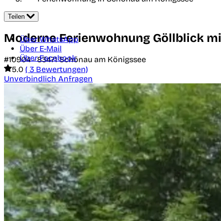
Teilen
Moderne Ferienwohnung Göllblick m
Über WhatsApp
Über E-Mail
Über Facebook
#10904 -
83471
Schönau am Königssee
5.0
( 3 Bewertungen)
Unverbindlich Anfragen