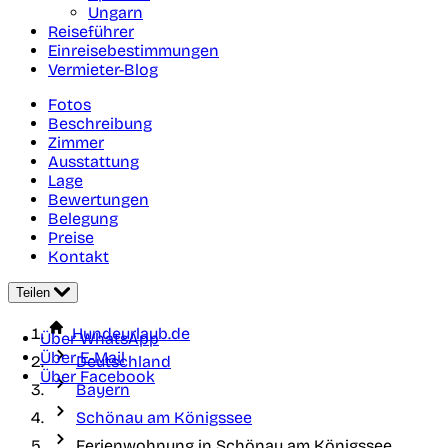
Ungarn
Reiseführer
Einreisebestimmungen
Vermieter-Blog
Fotos
Beschreibung
Zimmer
Ausstattung
Lage
Bewertungen
Belegung
Preise
Kontakt
Teilen
Hundeurlaub.de
Über WhatsApp
Über E-Mail
Deutschland
Über Facebook
Bayern
Schönau am Königssee
Ferienwohnung in Schönau am Königssee