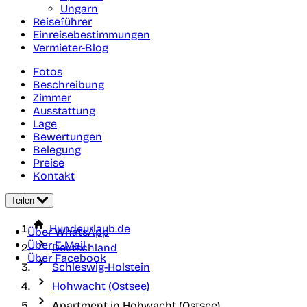
Ungarn
Reiseführer
Einreisebestimmungen
Vermieter-Blog
Fotos
Beschreibung
Zimmer
Ausstattung
Lage
Bewertungen
Belegung
Preise
Kontakt
Teilen
Hundeurlaub.de
Über WhatsApp
Über E-Mail
Deutschland
Über Facebook
Schleswig-Holstein
Hohwacht (Ostsee)
Apartment in Hohwacht (Ostsee)