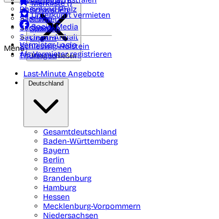
Portugal
Merkliste (
)
Rheinland Pfalz
Schweden
Unterkunft vermieten
Saarland
Schweiz
Social Media
Sachsen
Spanien
Sachsen-Anhalt
Ungarn
Vermieter-Login
Schleswig-Holstein
Menü
Als Vermieter registrieren
Thüringen
Menü schließen
Last-Minute Angebote
Deutschland
Gesamtdeutschland
Baden-Württemberg
Bayern
Berlin
Bremen
Brandenburg
Hamburg
Hessen
Mecklenburg-Vorpommern
Niedersachsen