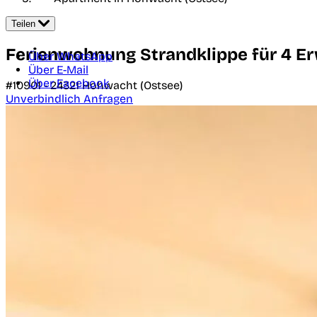
Teilen
Ferienwohnung Strandklippe für 4 Er
Über WhatsApp
Über E-Mail
Über Facebook
#10901 -
24321
Hohwacht (Ostsee)
Unverbindlich Anfragen