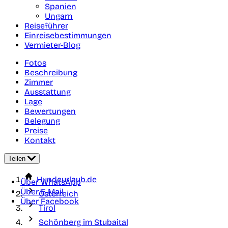
Spanien
Ungarn
Reiseführer
Einreisebestimmungen
Vermieter-Blog
Fotos
Beschreibung
Zimmer
Ausstattung
Lage
Bewertungen
Belegung
Preise
Kontakt
Teilen
Hundeurlaub.de
Über WhatsApp
Über E-Mail
Österreich
Über Facebook
Tirol
Schönberg im Stubaital