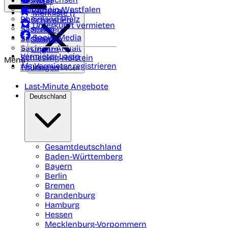
Polen
FAQ
Nordrhein-Westfalen
Portugal
Merkliste (
)
Rheinland Pfalz
Schweden
Unterkunft vermieten
Saarland
Schweiz
Social Media
Sachsen
Spanien
Sachsen-Anhalt
Ungarn
Vermieter-Login
Schleswig-Holstein
Menü
Als Vermieter registrieren
Thüringen
Menü schließen
Last-Minute Angebote
Deutschland
Gesamtdeutschland
Baden-Württemberg
Bayern
Berlin
Bremen
Brandenburg
Hamburg
Hessen
Mecklenburg-Vorpommern