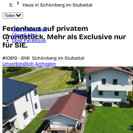
Haus in Schönberg im Stubaital
Teilen
Ferienhaus auf privatem
Über WhatsApp
Über E-Mail
Grundstück. Mehr als Exclusive nur
Über Facebook
für SIE.
#10819 -
6141
Schönberg im Stubaital
Unverbindlich Anfragen