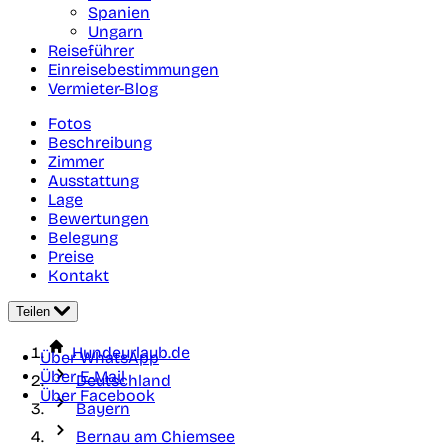
Spanien
Ungarn
Reiseführer
Einreisebestimmungen
Vermieter-Blog
Fotos
Beschreibung
Zimmer
Ausstattung
Lage
Bewertungen
Belegung
Preise
Kontakt
Teilen
Hundeurlaub.de
Über WhatsApp
Über E-Mail
Deutschland
Über Facebook
Bayern
Bernau am Chiemsee