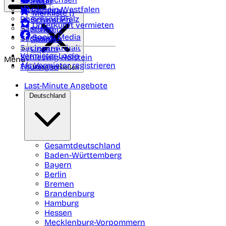
Polen
FAQ
Nordrhein-Westfalen
Portugal
Merkliste (
)
Rheinland Pfalz
Schweden
Unterkunft vermieten
Saarland
Schweiz
Social Media
Sachsen
Spanien
Sachsen-Anhalt
Ungarn
Vermieter-Login
Schleswig-Holstein
Menü
Als Vermieter registrieren
Thüringen
Menü schließen
Last-Minute Angebote
Deutschland
Gesamtdeutschland
Baden-Württemberg
Bayern
Berlin
Bremen
Brandenburg
Hamburg
Hessen
Mecklenburg-Vorpommern