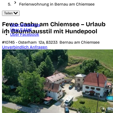
Ferienwohnung in Bernau am Chiemsee
Teilen
Fewo Cashy am Chiemsee – Urlaub
Über WhatsApp
Über E-Mail
im Baumhausstil mit Hundepool
Über Facebook
#10745 -
Osterham 12a,
83233
Bernau am Chiemsee
Unverbindlich Anfragen