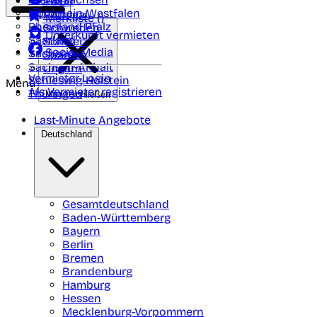
Polen
FAQ
Nordrhein-Westfalen
Portugal
Merkliste (
)
Rheinland Pfalz
Schweden
Unterkunft vermieten
Saarland
Schweiz
Social Media
Sachsen
Spanien
Sachsen-Anhalt
Ungarn
Vermieter-Login
Schleswig-Holstein
Menü
Als Vermieter registrieren
Thüringen
Menü schließen
Last-Minute Angebote
Deutschland
Gesamtdeutschland
Baden-Württemberg
Bayern
Berlin
Bremen
Brandenburg
Hamburg
Hessen
Mecklenburg-Vorpommern