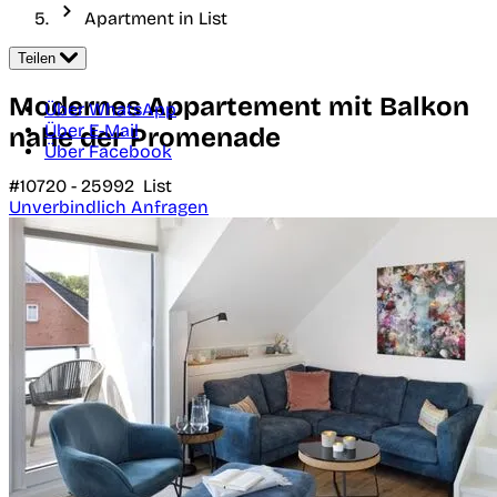
Apartment in List
Teilen
Modernes Appartement mit Balkon
Über WhatsApp
Über E-Mail
nahe der Promenade
Über Facebook
#10720 -
25992
List
Unverbindlich Anfragen