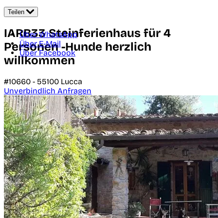
Teilen
IARB33 Steinferienhaus für 4
Über WhatsApp
Über E-Mail
Personen -Hunde herzlich
Über Facebook
willkommen
#10660 -
55100
Lucca
Unverbindlich Anfragen