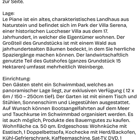
zur Seite.
Lage:
Le Piane ist ein altes, charakteristisches Landhaus aus
Naturstein und befindet sich im Park der Villa Serena,
einer historischen Luccheser Villa aus dem 17.
Jahrhundert, in welcher die Eigentümer wohnen. Der
Großteil des Grundstücks ist mit einem Wald aus
jahrhundertealten Bäumen bedeckt, in dem Sie herrliche
Spaziergänge machen können. Der landwirtschaftlich
genutzte Teil des Gutshofes (ganzes Grundstück 15
Hektaren) umfasst mehrheitlich Weinberge.
Einrichtung:
Den Gästen steht ein Schwimmbad, welches an
panoramischer Lage liegt, zur exklusiven Verfügung ( 12 x
6m / 150 – 250cm tief). Der Garten ist mit einem Tisch und
Stühlen, Sonnenschirm und Liegestühlen ausgestattet.
Auf Wunsch können Bootsangelfahrten auf dem Meer
und Tauchkurse im Schwimmbad organisiert werden. Es
ist auch möglich, Produkte des Bauerngutes zu kaufen.
Wohnfläche ca. 50 qm. Erdgeschoss: Wohnküche mit
Esstisch, 1 Doppelbettsofa, Kochecke mit Herd/Backofen,
Kühl-Gefrierschrank, Kaffeemaschine, Sat-TV, DVD, 1