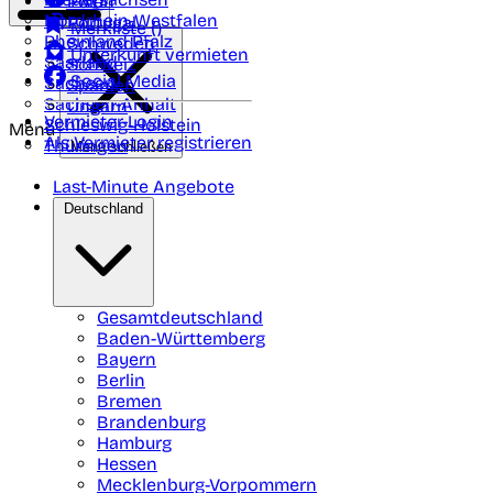
Polen
FAQ
Nordrhein-Westfalen
Portugal
Merkliste (
)
Rheinland Pfalz
Schweden
Unterkunft vermieten
Saarland
Schweiz
Social Media
Sachsen
Spanien
Sachsen-Anhalt
Ungarn
Vermieter-Login
Schleswig-Holstein
Menü
Als Vermieter registrieren
Thüringen
Menü schließen
Last-Minute Angebote
Deutschland
Gesamtdeutschland
Baden-Württemberg
Bayern
Berlin
Bremen
Brandenburg
Hamburg
Hessen
Mecklenburg-Vorpommern