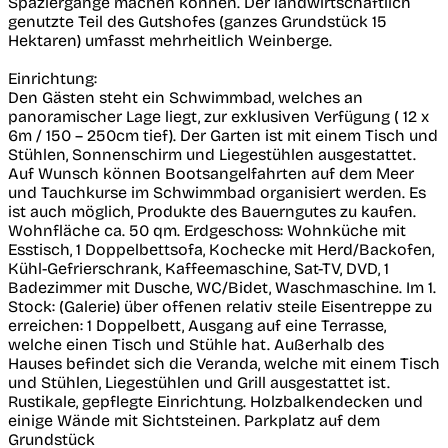
Spaziergänge machen können. Der landwirtschaftlich
genutzte Teil des Gutshofes (ganzes Grundstück 15
Hektaren) umfasst mehrheitlich Weinberge.
Einrichtung:
Den Gästen steht ein Schwimmbad, welches an
panoramischer Lage liegt, zur exklusiven Verfügung ( 12 x
6m / 150 – 250cm tief). Der Garten ist mit einem Tisch und
Stühlen, Sonnenschirm und Liegestühlen ausgestattet.
Auf Wunsch können Bootsangelfahrten auf dem Meer
und Tauchkurse im Schwimmbad organisiert werden. Es
ist auch möglich, Produkte des Bauerngutes zu kaufen.
Wohnfläche ca. 50 qm. Erdgeschoss: Wohnküche mit
Esstisch, 1 Doppelbettsofa, Kochecke mit Herd/Backofen,
Kühl-Gefrierschrank, Kaffeemaschine, Sat-TV, DVD, 1
Badezimmer mit Dusche, WC/Bidet, Waschmaschine. Im 1.
Stock: (Galerie) über offenen relativ steile Eisentreppe zu
erreichen: 1 Doppelbett, Ausgang auf eine Terrasse,
welche einen Tisch und Stühle hat. Außerhalb des
Hauses befindet sich die Veranda, welche mit einem Tisch
und Stühlen, Liegestühlen und Grill ausgestattet ist.
Rustikale, gepflegte Einrichtung. Holzbalkendecken und
einige Wände mit Sichtsteinen. Parkplatz auf dem
Grundstück