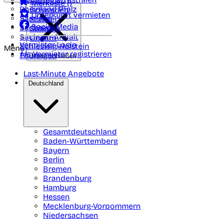
Portugal
Merkliste (
)
Rheinland Pfalz
Schweden
Unterkunft vermieten
Saarland
Schweiz
Social Media
Sachsen
Spanien
Sachsen-Anhalt
Ungarn
Vermieter-Login
Schleswig-Holstein
Menü
Als Vermieter registrieren
Thüringen
Menü schließen
Last-Minute Angebote
Deutschland
Gesamtdeutschland
Baden-Württemberg
Bayern
Berlin
Bremen
Brandenburg
Hamburg
Hessen
Mecklenburg-Vorpommern
Niedersachsen