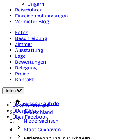
Ungarn
Reiseführer
Einreisebestimmungen
Vermieter-Blog
Fotos
Beschreibung
Zimmer
Ausstattung
Lage
Bewertungen
Belegung
Preise
Kontakt
Teilen
Hundeurlaub.de
Über WhatsApp
Über E-Mail
Deutschland
Über Facebook
Niedersachsen
Stadt Cuxhaven
Ferienwohnung in Cuxhaven