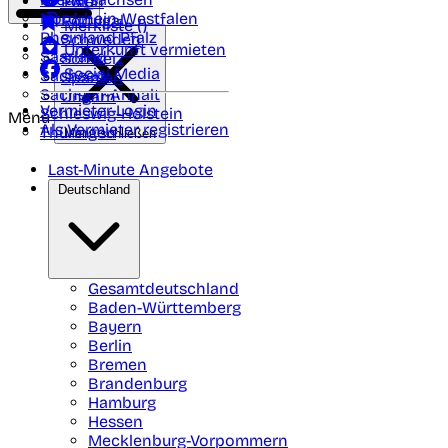
Polen
FAQ
Nordrhein-Westfalen
Portugal
Merkliste (
)
Rheinland Pfalz
Schweden
Unterkunft vermieten
Saarland
Schweiz
Social Media
Sachsen
Spanien
Sachsen-Anhalt
Ungarn
Vermieter-Login
Schleswig-Holstein
Menü
Als Vermieter registrieren
Thüringen
Menü schließen
Last-Minute Angebote
Deutschland
Gesamtdeutschland
Baden-Württemberg
Bayern
Berlin
Bremen
Brandenburg
Hamburg
Hessen
Mecklenburg-Vorpommern