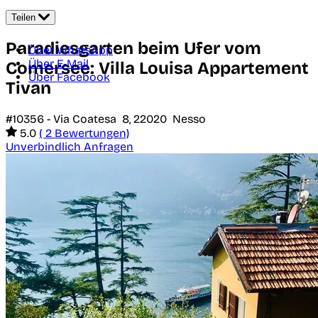
Teilen
Paradiesgarten beim Ufer vom
Über WhatsApp
Über E-Mail
Comersee: Villa Louisa Appartement
Über Facebook
Tivan
#10356 -
Via Coatesa 8,
22020
Nesso
5.0
( 2 Bewertungen)
Unverbindlich Anfragen