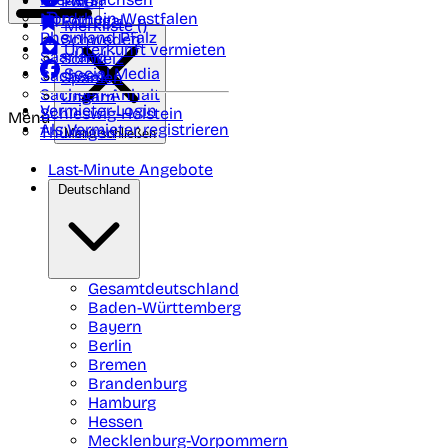
Polen
FAQ
Nordrhein-Westfalen
Portugal
Merkliste (
)
Rheinland Pfalz
Schweden
Unterkunft vermieten
Saarland
Schweiz
Social Media
Sachsen
Spanien
Sachsen-Anhalt
Ungarn
Vermieter-Login
Schleswig-Holstein
Menü
Als Vermieter registrieren
Thüringen
Menü schließen
Last-Minute Angebote
Deutschland
Gesamtdeutschland
Baden-Württemberg
Bayern
Berlin
Bremen
Brandenburg
Hamburg
Hessen
Mecklenburg-Vorpommern