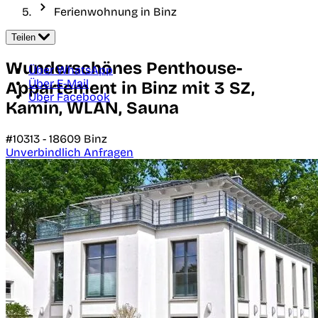
Ferienwohnung in Binz
Teilen
Wunderschönes Penthouse-
Über WhatsApp
Über E-Mail
Appartement in Binz mit 3 SZ,
Über Facebook
Kamin, WLAN, Sauna
#10313 -
18609
Binz
Unverbindlich Anfragen