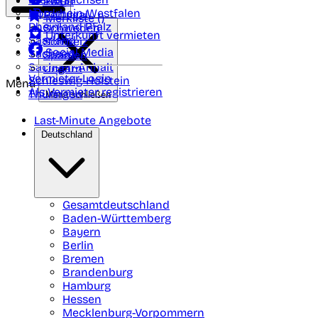
Polen
FAQ
Nordrhein-Westfalen
Portugal
Merkliste (
)
Rheinland Pfalz
Schweden
Unterkunft vermieten
Saarland
Schweiz
Social Media
Sachsen
Spanien
Sachsen-Anhalt
Ungarn
Vermieter-Login
Schleswig-Holstein
Menü
Als Vermieter registrieren
Thüringen
Menü schließen
Last-Minute Angebote
Deutschland
Gesamtdeutschland
Baden-Württemberg
Bayern
Berlin
Bremen
Brandenburg
Hamburg
Hessen
Mecklenburg-Vorpommern