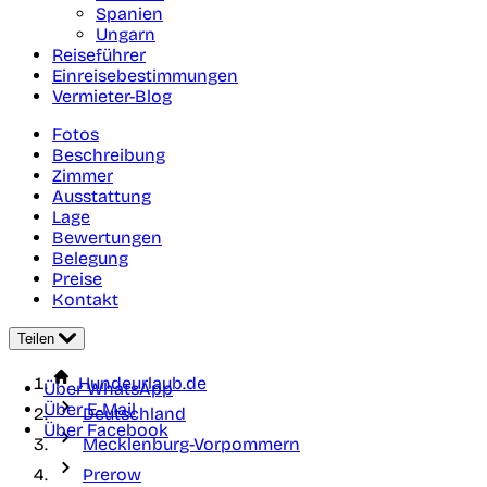
Spanien
Ungarn
Reiseführer
Einreisebestimmungen
Vermieter-Blog
Fotos
Beschreibung
Zimmer
Ausstattung
Lage
Bewertungen
Belegung
Preise
Kontakt
Teilen
Hundeurlaub.de
Über WhatsApp
Über E-Mail
Deutschland
Über Facebook
Mecklenburg-Vorpommern
Prerow