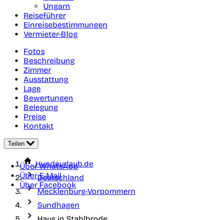
Ungarn
Reiseführer
Einreisebestimmungen
Vermieter-Blog
Fotos
Beschreibung
Zimmer
Ausstattung
Lage
Bewertungen
Belegung
Preise
Kontakt
Teilen
Hundeurlaub.de
Über WhatsApp
Über E-Mail
Deutschland
Über Facebook
Mecklenburg-Vorpommern
Sundhagen
Haus in Stahlbrode