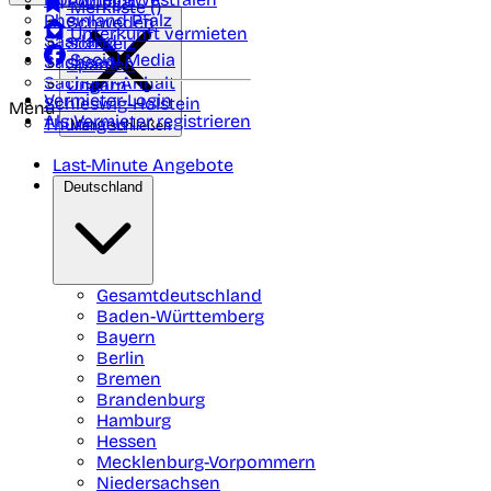
Portugal
Merkliste (
)
Rheinland Pfalz
Schweden
Unterkunft vermieten
Saarland
Schweiz
Social Media
Sachsen
Spanien
Sachsen-Anhalt
Ungarn
Vermieter-Login
Schleswig-Holstein
Menü
Als Vermieter registrieren
Thüringen
Menü schließen
Last-Minute Angebote
Deutschland
Gesamtdeutschland
Baden-Württemberg
Bayern
Berlin
Bremen
Brandenburg
Hamburg
Hessen
Mecklenburg-Vorpommern
Niedersachsen