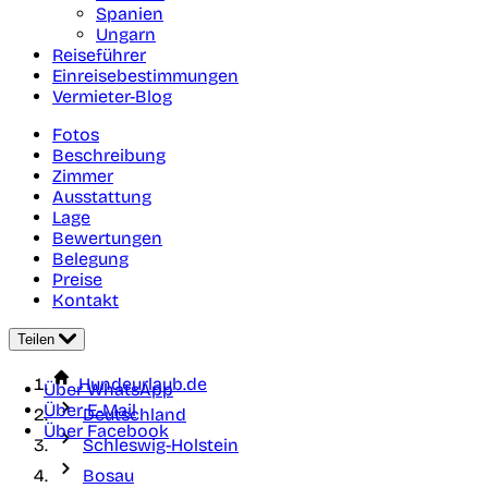
Spanien
Ungarn
Reiseführer
Einreisebestimmungen
Vermieter-Blog
Fotos
Beschreibung
Zimmer
Ausstattung
Lage
Bewertungen
Belegung
Preise
Kontakt
Teilen
Hundeurlaub.de
Über WhatsApp
Über E-Mail
Deutschland
Über Facebook
Schleswig-Holstein
Bosau