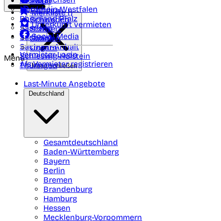
Polen
FAQ
Nordrhein-Westfalen
Portugal
Merkliste (
)
Rheinland Pfalz
Schweden
Unterkunft vermieten
Saarland
Schweiz
Social Media
Sachsen
Spanien
Sachsen-Anhalt
Ungarn
Vermieter-Login
Schleswig-Holstein
Menü
Als Vermieter registrieren
Thüringen
Menü schließen
Last-Minute Angebote
Deutschland
Gesamtdeutschland
Baden-Württemberg
Bayern
Berlin
Bremen
Brandenburg
Hamburg
Hessen
Mecklenburg-Vorpommern