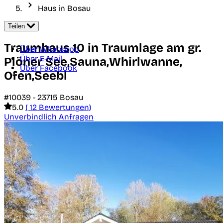
Haus in Bosau
Teilen
Traumhaus 10 in Traumlage am gr.
Über WhatsApp
Über E-Mail
Plöner See,Sauna,Whirlwanne,
Über Facebook
Ofen,Seebl
#10039 -
23715
Bosau
5.0
( 12 Bewertungen)
Unverbindlich Anfragen