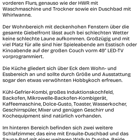
vorderen Flurs, genauso wie der HWR mit
Waschmaschine und Trockner sowie ein Duschbad mit
Whirlwanne.
Der Wohnbereich mit deckenhohen Fenstern über die
gesamte Giebelfront lässt auch bei schlechten Wetter
keine schlechte Laune aufkommen. Großzügig und mit
viel Platz für alle sind hier Spieleabende am Esstisch oder
Kinoabende auf der großen Couch vorm 49" LED-TV
vorprogrammiert.
Die Küche gliedert sich über Eck dem Wohn- und
Essbereich an und sollte durch Größe und Ausstattung
sogar den etwas verwöhnten Hobbykoch erfreuen.
Kühl-Gefrier-Kombi, großes Induktionskochfeld,
Backofen, Mikrowelle-Backofen-Kombigerät,
Kaffeemaschine, Dolce-Gusto, Toaster, Wasserkocher,
Geschirrspüler, Mixer und genügen Geschirr und
Kochequipment sind natürlich vorhanden.
Im hinteren Bereich befinden sich zwei weitere
Schlafzimmer, das eine mit Ensuite-Duschbad und das
Sauna-Bad mit einer weiteren Walk-In Dusche. Beide