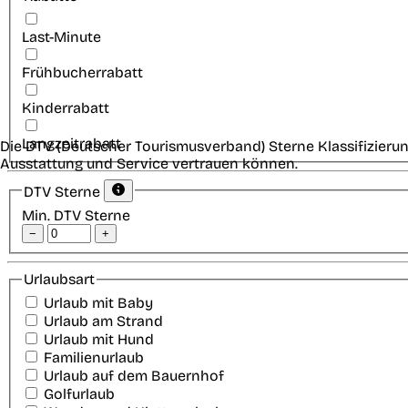
Last-Minute
Frühbucherrabatt
Kinderrabatt
Langzeitrabatt
Die DTV (Deutscher Tourismusverband) Sterne Klassifizierun
Ausstattung und Service vertrauen können.
DTV Sterne
Min. DTV Sterne
−
+
Urlaubsart
Urlaub mit Baby
Urlaub am Strand
Urlaub mit Hund
Familienurlaub
Urlaub auf dem Bauernhof
Golfurlaub