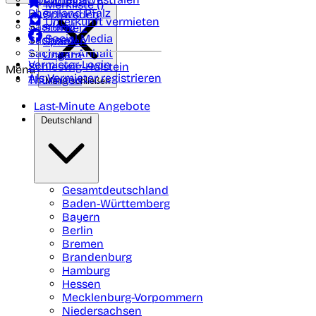
Portugal
Merkliste (
)
Rheinland Pfalz
Schweden
Unterkunft vermieten
Saarland
Schweiz
Social Media
Sachsen
Spanien
Sachsen-Anhalt
Ungarn
Vermieter-Login
Schleswig-Holstein
Menü
Als Vermieter registrieren
Thüringen
Menü schließen
Last-Minute Angebote
Deutschland
Gesamtdeutschland
Baden-Württemberg
Bayern
Berlin
Bremen
Brandenburg
Hamburg
Hessen
Mecklenburg-Vorpommern
Niedersachsen