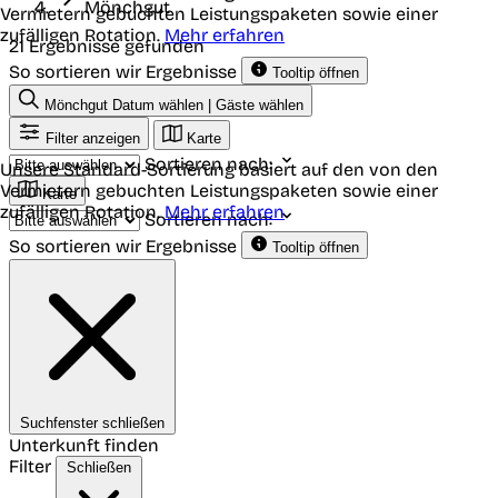
Mönchgut
Vermietern gebuchten Leistungspaketen sowie einer
zufälligen Rotation.
Mehr erfahren
21 Ergebnisse gefunden
So sortieren wir Ergebnisse
Tooltip öffnen
Mönchgut
Datum wählen | Gäste wählen
Filter anzeigen
Karte
Sortieren nach:
Unsere Standard-Sortierung basiert auf den von den
Vermietern gebuchten Leistungspaketen sowie einer
Karte
zufälligen Rotation.
Mehr erfahren
Sortieren nach:
So sortieren wir Ergebnisse
Tooltip öffnen
Suchfenster schließen
Unterkunft finden
Filter
Schließen