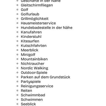
Geschäfte in der Nähe
Gleitschirmfliegen
Golf
Golfurlaub
Grillmöglichkeit
Hausmeisterservice
Hundebadestelle in der Nähe
Kanufahren
Kinderstuhl
Kitesurfen
Kutschfahrten
Meerblick
Minigolf
Mountainbiken
Nichtraucher
Nordic Walking
Outdoor-Spiele
Parken auf dem Grundstück
Partyspiele
Reinigungsservice
Reiten
Schwimmbad
Schwimmen
Seeblick