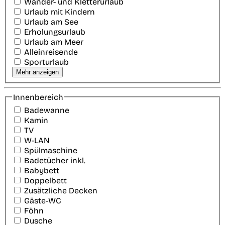
Wander- und Kletterurlaub
Urlaub mit Kindern
Urlaub am See
Erholungsurlaub
Urlaub am Meer
Alleinreisende
Sporturlaub
Mehr anzeigen
Innenbereich
Badewanne
Kamin
TV
W-LAN
Spülmaschine
Badetücher inkl.
Babybett
Doppelbett
Zusätzliche Decken
Gäste-WC
Föhn
Dusche