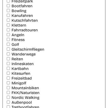
Freizeitpark
Bootfahren
Bowling
Kanufahren
Kutschfahrten
Klettern
Fahrradtouren
Angeln
Fitness
Golf
Gleitschirmfliegen
Wanderwege
Reiten
Inlineskaten
Kartbahn
Kitesurfen
Freizeitbad
Minigolf
Mountainbiken
FKK/Naturisten
Nordic Walking
Außenpool
Tretbootfahren