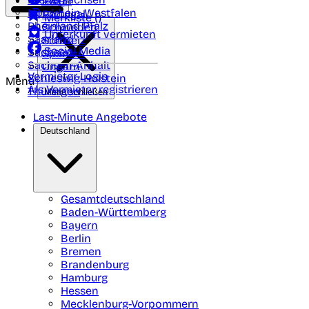
Polen
FAQ
Nordrhein-Westfalen
Portugal
Merkliste (
)
Rheinland Pfalz
Schweden
Unterkunft vermieten
Saarland
Schweiz
Social Media
Sachsen
Spanien
Sachsen-Anhalt
Ungarn
Vermieter-Login
Schleswig-Holstein
Menü
Als Vermieter registrieren
Thüringen
Menü schließen
Last-Minute Angebote
Deutschland
Gesamtdeutschland
Baden-Württemberg
Bayern
Berlin
Bremen
Brandenburg
Hamburg
Hessen
Mecklenburg-Vorpommern