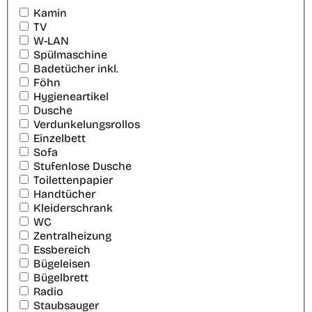
Kamin
TV
W-LAN
Spülmaschine
Badetücher inkl.
Föhn
Hygieneartikel
Dusche
Verdunkelungsrollos
Einzelbett
Sofa
Stufenlose Dusche
Toilettenpapier
Handtücher
Kleiderschrank
WC
Zentralheizung
Essbereich
Bügeleisen
Bügelbrett
Radio
Staubsauger