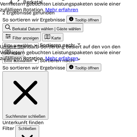
Berkatal
Vermietern gebuchten Leistungspaketen sowie einer
zufälligen Rotation.
Mehr erfahren
2 Ergebnisse gefunden
So sortieren wir Ergebnisse
Tooltip öffnen
Berkatal
Datum wählen | Gäste wählen
Filter anzeigen
Karte
Sortieren nach:
Unsere Standard-Sortierung basiert auf den von den
Vermietern gebuchten Leistungspaketen sowie einer
Karte
zufälligen Rotation.
Mehr erfahren
Sortieren nach:
So sortieren wir Ergebnisse
Tooltip öffnen
Suchfenster schließen
Unterkunft finden
Filter
Schließen