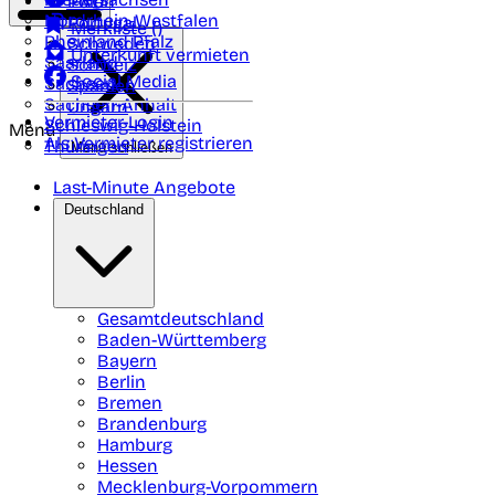
Polen
FAQ
Nordrhein-Westfalen
Portugal
Merkliste (
)
Rheinland Pfalz
Schweden
Unterkunft vermieten
Saarland
Schweiz
Social Media
Sachsen
Spanien
Sachsen-Anhalt
Ungarn
Vermieter-Login
Schleswig-Holstein
Menü
Als Vermieter registrieren
Thüringen
Menü schließen
Last-Minute Angebote
Deutschland
Gesamtdeutschland
Baden-Württemberg
Bayern
Berlin
Bremen
Brandenburg
Hamburg
Hessen
Mecklenburg-Vorpommern